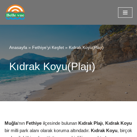
İçeriğe
geç
Anasayfa
»
Fethiye’yi Keşfet
»
Kıdrak Koyu(Plajı)
Kıdrak Koyu(Plajı)
Muğla
‘nın
Fethiye
ilçesinde bulunan
Kıdrak Plajı
,
Kıdrak Koyu
bir milli park alanı olarak koruma altındadır.
Kıdrak Koyu
, birçok